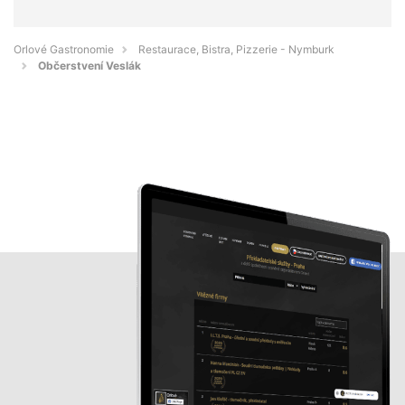
Orlové Gastronomie
Restaurace, Bistra, Pizzerie - Nymburk
Občerstvení Veslák