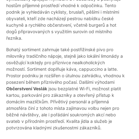
hostům příjemné prostředí vhodné k odpočinku. Tento
podnik je vyhledáván cyklisty, bruslaři, pěšími i místními
obyvateli, kteří zde nacházejí pestrou nabídku české
kuchyně a rychlého občerstvení, včetně burgerů a hot
dogů připravovaných s využitím surovin od místního
řezníka.
Bohatý sortiment zahrnuje také postřižinské pivo pro
milovníky tradičního nápoje, stejně jako lokální limonády a
osvěžující koktejly pro příznivce nealkoholických
možností. Sortiment doplňuje káva, cappuccino a latte.
Prostor podniku je rozšířen o útulnou zahrádku, vhodnou k
posezení během příznivého počasí. Dalšími výhodami
Občerstvení Veslák
jsou bezplatné Wi-Fi, možnost platit
kartou, parkování pro zákazníky a otevřený přístup k
domácím mazlíčkům. Přívětivý personál a příjemná
atmosféra činí z tohoto místa zajímavou volbu nejen pro
běžné návštěvy, ale i pořádání soukromých akcí nebo
svateb v přírodním prostředí. Kvalita jídla a služeb je
potvrzována kladnými zkušenostmi zákazníků.