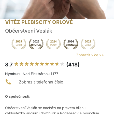
VÍTĚZ PLEBISCITY ORLOVÉ
Občerstvení Veslák
Zobrazit více >>
8.7
(418)
Nymburk, Nad Elektrárnou 1177
Zobrazit telefonní číslo
O společnosti:
Občerstvení Veslák se nachází na pravém břehu
cyklostezky spojující Nymburk a Poděbrady a poskytuje