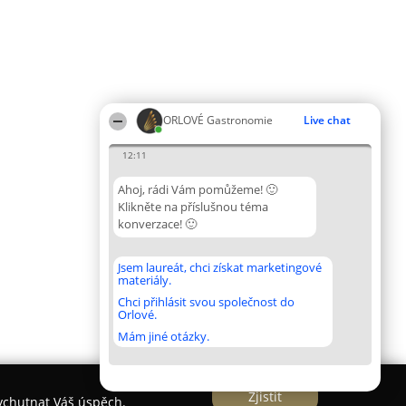
ORLOVÉ Gastronomie
Live chat
12:11
Ahoj, rádi Vám pomůžeme! 🙂
Klikněte na příslušnou téma
konverzace! 🙂
Jsem laureát, chci získat marketingové
materiály.
Chci přihlásit svou společnost do
Orlové.
Mám jiné otázky.
Zjistit
vychutnat Váš úspěch.