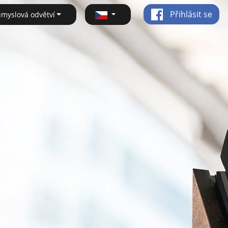
Přihlásit se
ůmyslová odvětví