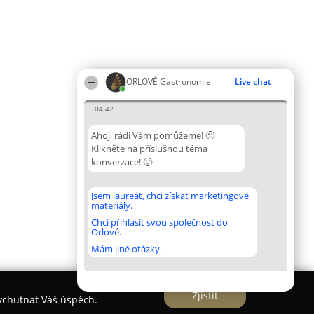
ORLOVÉ Gastronomie
Live chat
04:42
Ahoj, rádi Vám pomůžeme! 🙂
Klikněte na příslušnou téma
konverzace! 🙂
Jsem laureát, chci získat marketingové
materiály.
Chci přihlásit svou společnost do
Orlové.
Mám jiné otázky.
Zjistit
vychutnat Váš úspěch.