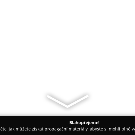
Blahopřejeme!
těte, jak můžete získat propagační materiály, abyste si mohli plně 