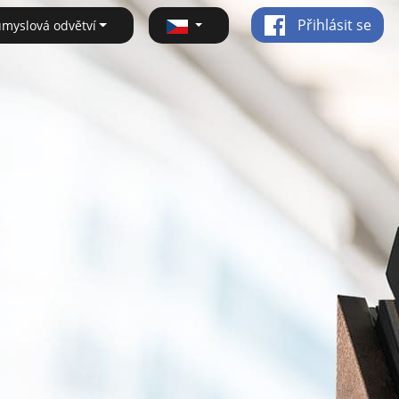
Přihlásit se
ůmyslová odvětví