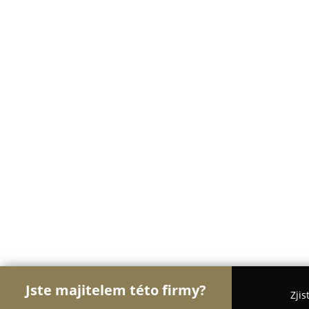
Jste majitelem této firmy?
Zjis