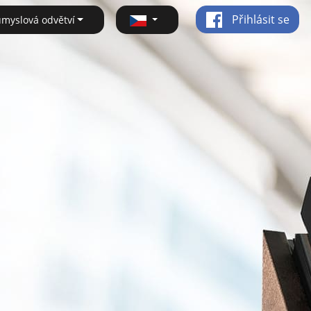
Přihlásit se
ůmyslová odvětví