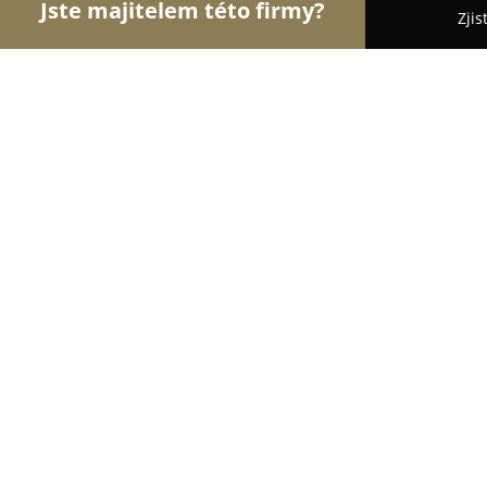
Jste majitelem této firmy?
Zjis
Orlové Gastronomie
Restaurace, Bistra, Pizzeri
Hospůdka U poutníka
9.4
(69)
Olomouc, V Lipkách 205/6
Zobrazit telefonní číslo