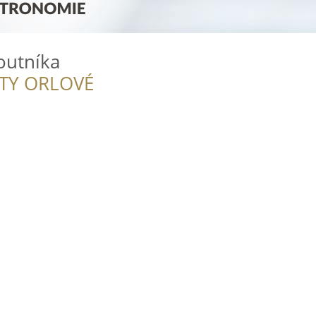
outníka
ITY ORLOVÉ