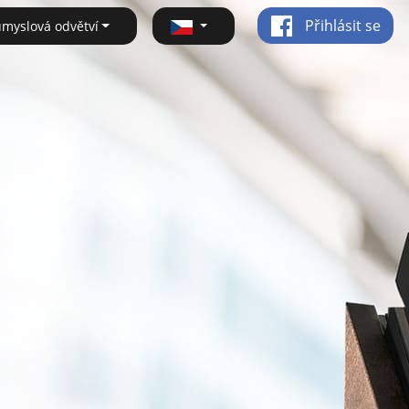
Přihlásit se
ůmyslová odvětví