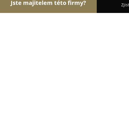
Jste majitelem této firmy?
Zjis
Orlové Gastronomie
Restaurace, Bistra, Pizzerie
Chata Rovina
9.3
(2476)
Sušice, Dobrá Voda 16
Zobrazit telefonní číslo