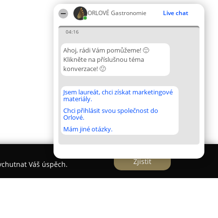
ORLOVÉ Gastronomie
Live chat
04:16
Ahoj, rádi Vám pomůžeme! 🙂
Klikněte na příslušnou téma
konverzace! 🙂
Jsem laureát, chci získat marketingové
materiály.
Chci přihlásit svou společnost do
Orlové.
Mám jiné otázky.
Zjistit
vychutnat Váš úspěch.