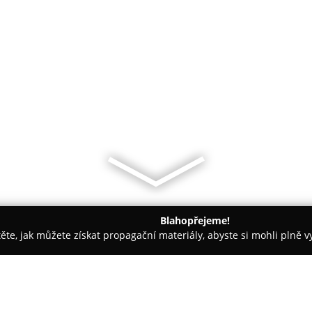
Blahopřejeme!
těte, jak můžete získat propagační materiály, abyste si mohli plně 
 - Kutná Hora
Restaurant-Café Harmonia, u sv.Jakuba