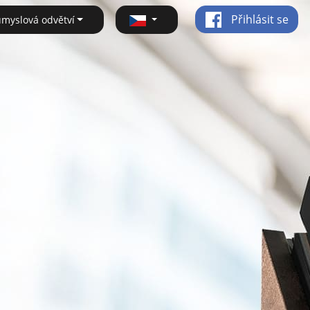
Přihlásit se
ůmyslová odvětví