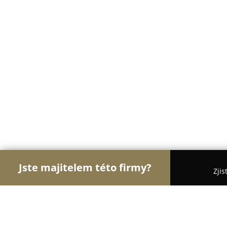
Jste majitelem této firmy?
Zjis
Orlové Gastronomie
Restaurace, Bistra, Pizzerie