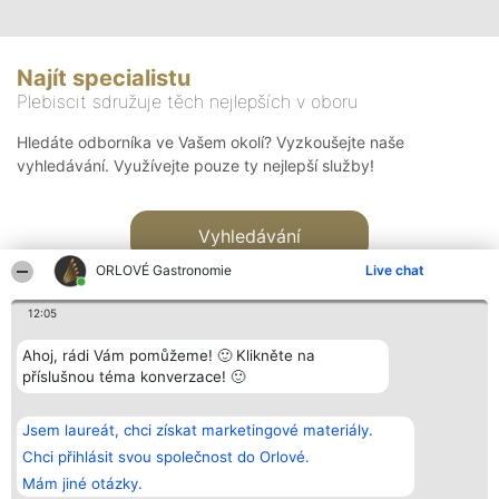
Najít specialistu
Plebiscit sdružuje těch nejlepších v oboru
Hledáte odborníka ve Vašem okolí? Vyzkoušejte naše
vyhledávání. Využívejte pouze ty nejlepší služby!
Vyhledávání
ORLOVÉ Gastronomie
Live chat
12:05
Ahoj, rádi Vám pomůžeme! 🙂 Klikněte na
příslušnou téma konverzace! 🙂
Organizátor hlasování
Plebiscyt
Kontakt
Bright Side Solutions sp. z o.
Vítězové
Kontakt
Jsem laureát, chci získat marketingové materiály.
o. sp. k.
Seznam všech
ul. Ruska 22
laureátů
Chci přihlásit svou společnost do Orlové.
Wrocław 50-079
Zásady
Mám jiné otázky.
KRS 0000749100 | Regon
Pravidla