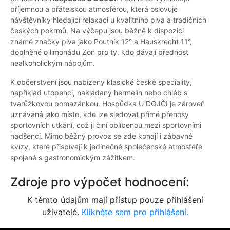
příjemnou a přátelskou atmosférou, která oslovuje
návštěvníky hledající relaxaci u kvalitního piva a tradičních
českých pokrmů. Na výčepu jsou běžně k dispozici
známé značky piva jako Poutník 12° a Hauskrecht 11°,
doplněné o limonádu Zon pro ty, kdo dávají přednost
nealkoholickým nápojům.
K občerstvení jsou nabízeny klasické české speciality,
například utopenci, nakládaný hermelín nebo chléb s
tvarůžkovou pomazánkou. Hospůdka U DOJČI je zároveň
uznávaná jako místo, kde lze sledovat přímé přenosy
sportovních utkání, což ji činí oblíbenou mezi sportovními
nadšenci. Mimo běžný provoz se zde konají i zábavné
kvízy, které přispívají k jedinečné společenské atmosféře
spojené s gastronomickým zážitkem.
Zdroje pro výpočet hodnocení:
K těmto údajům mají přístup pouze přihlášení
uživatelé.
Klikněte sem pro přihlášení.