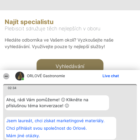
Najít specialistu
Plebiscit sdružuje těch nejlepších v oboru
Hledáte odborníka ve Vašem okolí? Vyzkoušejte naše
vyhledávání. Využívejte pouze ty nejlepší služby!
Vyhledávání
ORLOVÉ Gastronomie
Live chat
02:34
Ahoj, rádi Vám pomůžeme! 🙂 Klikněte na
příslušnou téma konverzace! 🙂
Organizátor hlasování
Plebiscyt
Kontakt
Bright Side Solutions sp. z o.
Vítězové
Kontakt
Jsem laureát, chci získat marketingové materiály.
o. sp. k.
Seznam všech
ul. Ruska 22
laureátů
Chci přihlásit svou společnost do Orlové.
Wrocław 50-079
Zásady
Mám jiné otázky.
KRS 0000749100 | Regon
Pravidla