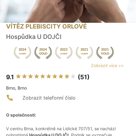
VÍTĚZ PLEBISCITY ORLOVÉ
Hospůdka U DOJČI
Zobrazit více >>
9.1
(51)
Brno, Brno
Zobrazit telefonní číslo
O společnosti:
V centru Brna, konkrétně na Lidické 707/51, se nachází
pohostinná
Hospůdka U DOJČI
. Podnik se vyznačuje