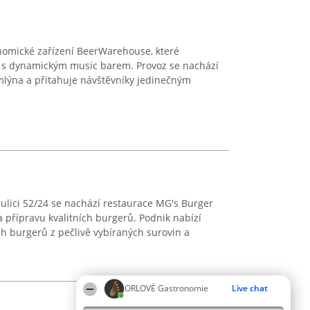
ronomické zařízení BeerWarehouse, které
i s dynamickým music barem. Provoz se nachází
lýna a přitahuje návštěvníky jedinečným
ulici 52/24 se nachází restaurace MG's Burger
na přípravu kvalitních burgerů. Podnik nabízí
ch burgerů z pečlivě vybíraných surovin a
ORLOVÉ Gastronomie
Live chat