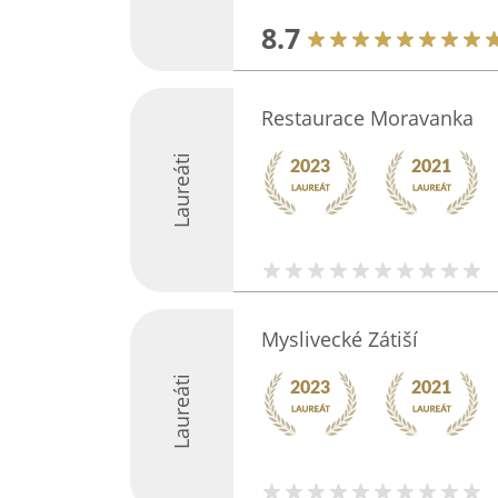
8.7
Restaurace Moravanka
Laureáti
Myslivecké Zátiší
Laureáti