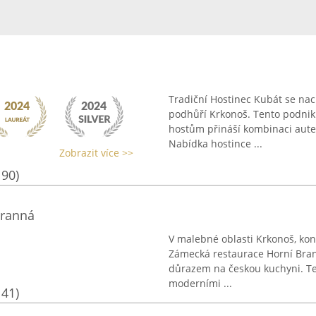
Tradiční Hostinec Kubát se nac
podhůří Krkonoš. Tento podni
hostům přináší kombinaci aute
Nabídka hostince ...
Zobrazit více >>
190)
Branná
V malebné oblasti Krkonoš, kon
Zámecká restaurace Horní Brann
důrazem na českou kuchyni. Te
moderními ...
141)