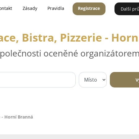
ontakt
Zásady
Pravidla
Registrace
Další pr
ce, Bistra, Pizzerie - Hor
 společnosti oceněné organizátorem
V
e - Horní Branná