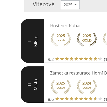
Vítězové
2025
Hostinec Kubát
Místo
I
9.2
(
Zámecká restaurace Horní 
Místo
II
8.6
(