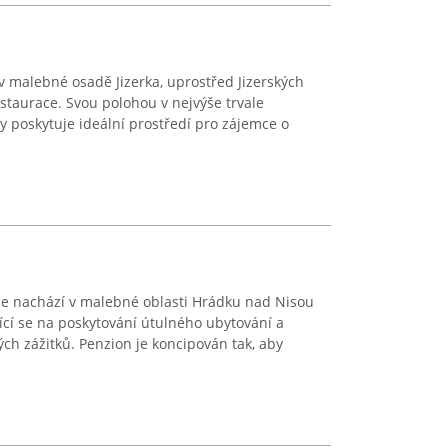
v malebné osadě Jizerka, uprostřed Jizerských
estaurace. Svou polohou v nejvýše trvale
y poskytuje ideální prostředí pro zájemce o
e nachází v malebné oblasti Hrádku nad Nisou
jící se na poskytování útulného ubytování a
ch zážitků. Penzion je koncipován tak, aby