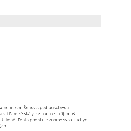
 Kamenickém Šenově, pod působivou
kosti Panské skály, se nachází příjemný
 U koně. Tento podnik je známý svou kuchyní,
ch ...