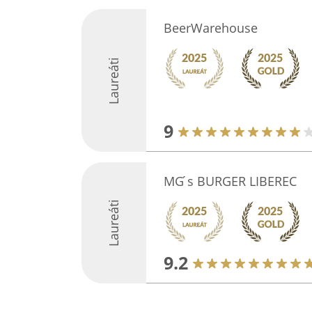
BeerWarehouse
Laureáti
9
MG ́s BURGER LIBEREC
Laureáti
9.2