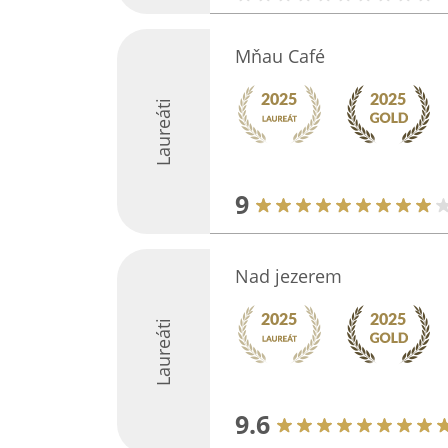
Mňau Café
Laureáti
9
Nad jezerem
Laureáti
9.6