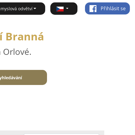
Přihlásit se
ůmyslová odvětví
ní Branná
 Orlové.
yhledávání