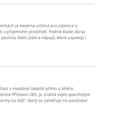
Čechách je kavárna určená pro zájemce o
ek v příjemném prostředí. Podnik klade důraz
 pestrou škálu jídel a nápojů, které uspokojí i
hází v malebné lokalitě přímo u břehu
drese Přístavní 285. Je známá svým specifickým
rmy na stůl“, který se zaměřuje na používání