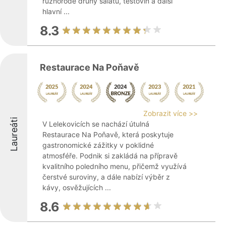
různorodé druhy salátů, těstovin a další
hlavní ...
8.3
Restaurace Na Poňavě
Zobrazit více >>
Laureáti
V Lelekovicích se nachází útulná
Restaurace Na Poňavě, která poskytuje
gastronomické zážitky v poklidné
atmosféře. Podnik si zakládá na přípravě
kvalitního poledního menu, přičemž využívá
čerstvé suroviny, a dále nabízí výběr z
kávy, osvěžujících ...
8.6