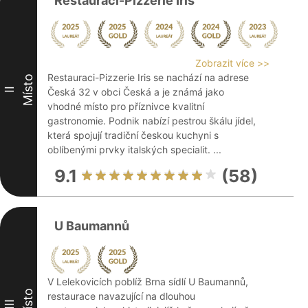
Restauraci-Pizzerie Iris
Zobrazit více >>
Restauraci-Pizzerie Iris se nachází na adrese
Místo
II
Česká 32 v obci Česká a je známá jako
vhodné místo pro příznivce kvalitní
gastronomie. Podnik nabízí pestrou škálu jídel,
která spojují tradiční českou kuchyni s
oblíbenými prvky italských specialit. ...
9.1
(58)
U Baumannů
V Lelekovicích poblíž Brna sídlí U Baumannů,
Místo
restaurace navazující na dlouhou
III