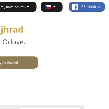
Přihlásit se
ůmyslová odvětví
ajhrad
 Orlové.
yhledávání