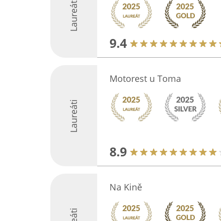
Laureáti
9.4
Motorest u Toma
Laureáti
8.9
Na Kině