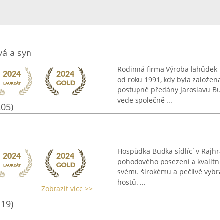
á a syn
Rodinná firma Výroba lahůdek
od roku 1991, kdy byla založen
postupně předány Jaroslavu Bur
vede společně ...
205)
Hospůdka Budka sídlící v Rajhr
pohodového posezení a kvalitní
svému širokému a pečlivě vybra
hostů. ...
Zobrazit více >>
119)