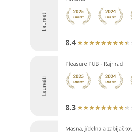
Laureáti
8.4
Pleasure PUB - Rajhrad
Laureáti
8.3
Masna, jídelna a zabijačkov