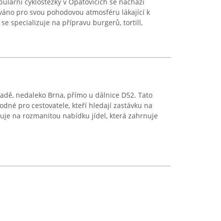
ulární cyklostezky v Opatovicích se nachází
dáváno pro svou pohodovou atmosféru lákající k
se specializuje na přípravu burgerů, tortill,
radě, nedaleko Brna, přímo u dálnice D52. Tato
dné pro cestovatele, kteří hledají zastávku na
uje na rozmanitou nabídku jídel, která zahrnuje