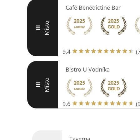
Cafe Benedictine Bar
Místo
III
9.4
(
Bistro U Vodníka
Místo
III
9.6
(
Taverna