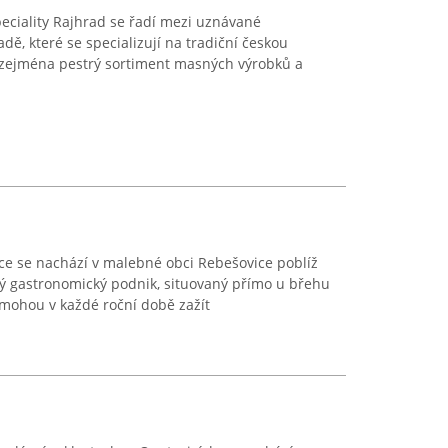
peciality Rajhrad se řadí mezi uznávané
ě, které se specializují na tradiční českou
í zejména pestrý sortiment masných výrobků a
ce se nachází v malebné obci Rebešovice poblíž
ý gastronomický podnik, situovaný přímo u břehu
 mohou v každé roční době zažít