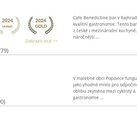
Cafe Benedictine bar v Rajhrad
kvalitní gastronomie. Tento b
z české i mezinárodní kuchyně, 
náročnější ...
Zobrazit více >>
779)
V malebné obci Popovice funguj
jako vhodné místo pro odpočinek
oblibu zejména mezi cyklisty a 
gastronomie ...
90)