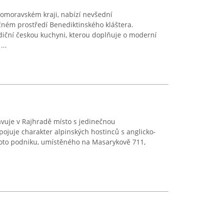
ihomoravském kraji, nabízí nevšední
čném prostředí Benediktinského kláštera.
diční českou kuchyni, kterou doplňuje o moderní
...
avuje v Rajhradě místo s jedinečnou
pojuje charakter alpinských hostinců s anglicko-
hoto podniku, umístěného na Masarykově 711,