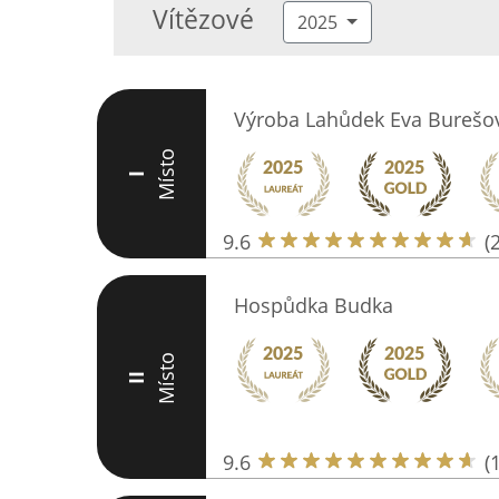
Vítězové
2025
Výroba Lahůdek Eva Burešov
Místo
I
9.6
(
Hospůdka Budka
Místo
II
9.6
(