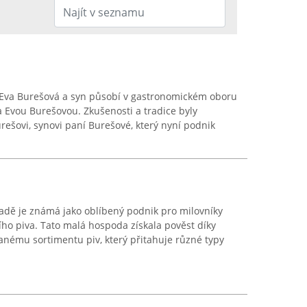
 Eva Burešová a syn působí v gastronomickém oboru
a Evou Burešovou. Zkušenosti a tradice byly
ešovi, synovi paní Burešové, který nyní podnik
adě je známá jako oblíbený podnik pro milovníky
ho piva. Tato malá hospoda získala pověst díky
nému sortimentu piv, který přitahuje různé typy