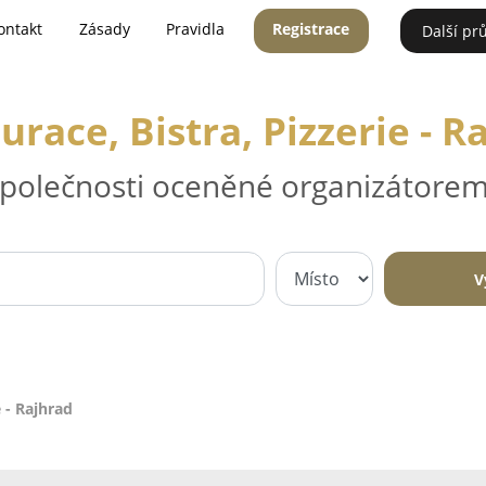
ontakt
Zásady
Pravidla
Registrace
Další pr
urace, Bistra, Pizzerie - R
 společnosti oceněné organizátorem
V
e - Rajhrad