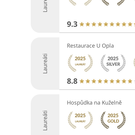
Laureáti
9.3
Restaurace U Opla
Laureáti
8.8
Hospůdka na Kuželně
Laureáti