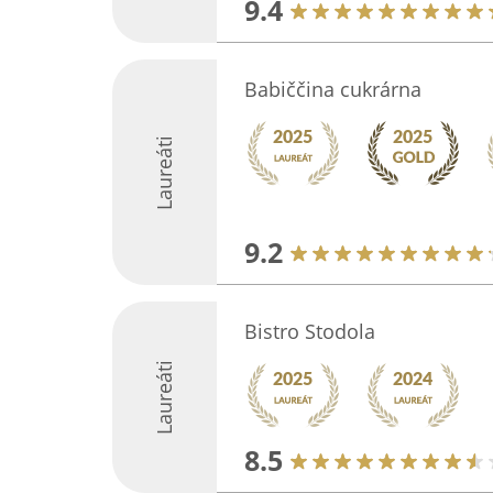
9.4
Babiččina cukrárna
Laureáti
9.2
Bistro Stodola
Laureáti
8.5