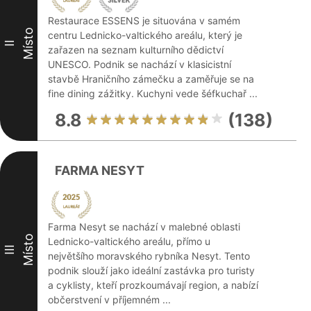
Restaurace ESSENS je situována v samém
Místo
centru Lednicko-valtického areálu, který je
II
zařazen na seznam kulturního dědictví
UNESCO. Podnik se nachází v klasicistní
stavbě Hraničního zámečku a zaměřuje se na
fine dining zážitky. Kuchyni vede šéfkuchař ...
8.8
(138)
FARMA NESYT
Farma Nesyt se nachází v malebné oblasti
Místo
Lednicko-valtického areálu, přímo u
III
největšího moravského rybníka Nesyt. Tento
podnik slouží jako ideální zastávka pro turisty
a cyklisty, kteří prozkoumávají region, a nabízí
občerstvení v příjemném ...