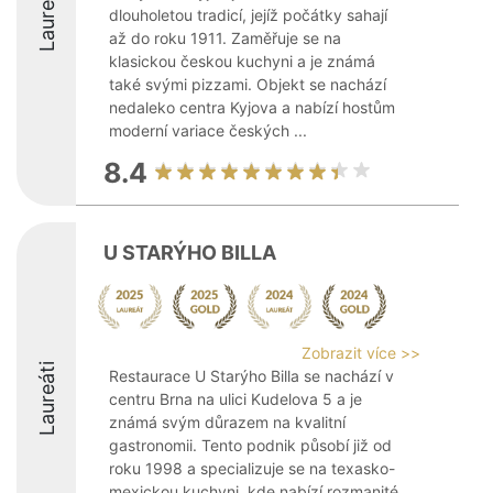
Laureáti
dlouholetou tradicí, jejíž počátky sahají
až do roku 1911. Zaměřuje se na
klasickou českou kuchyni a je známá
také svými pizzami. Objekt se nachází
nedaleko centra Kyjova a nabízí hostům
moderní variace českých ...
8.4
U STARÝHO BILLA
Zobrazit více >>
Laureáti
Restaurace U Starýho Billa se nachází v
centru Brna na ulici Kudelova 5 a je
známá svým důrazem na kvalitní
gastronomii. Tento podnik působí již od
roku 1998 a specializuje se na texasko-
mexickou kuchyni, kde nabízí rozmanité