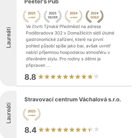
Peeter's Pub
Ve čtvrti Týnské Předměstí na adrese
Laureáti
Poděbradova 302 v Domažlicích sídlí útulné
gastronomické zařízení, které na první
pohled působí spíše jako bar, avšak uvnitř
nabízí příjemnou hospodskou atmosféru v
dřevěném stylu. Pro rodiny s dětmi je
připraven ...
8.8
Stravovací centrum Váchalová s.r.o.
Laureáti
8.4