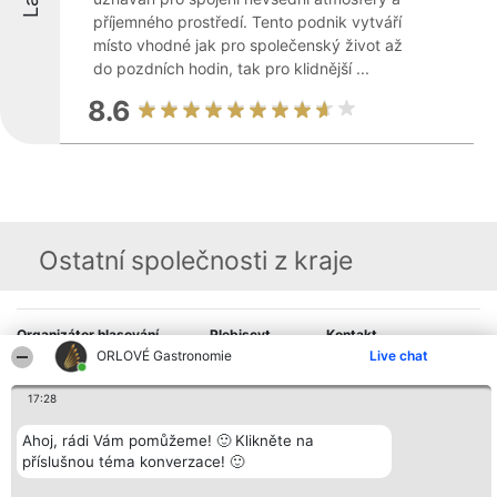
příjemného prostředí. Tento podnik vytváří
místo vhodné jak pro společenský život až
do pozdních hodin, tak pro klidnější ...
8.6
Ostatní společnosti z kraje
Organizátor hlasování
Plebiscyt
Kontakt
Bright Side Solutions sp. z o.
Vítězové
Kontakt
ORLOVÉ Gastronomie
Live chat
o. sp. k.
Seznam všech
ul. Ruska 22
laureátů
17:28
Wrocław 50-079
Zásady
KRS 0000749100 | Regon
Pravidla
381313360 | NIP 8943132676
Zásady
Ahoj, rádi Vám pomůžeme! 🙂 Klikněte na
ochrany
příslušnou téma konverzace! 🙂
osobních údajů