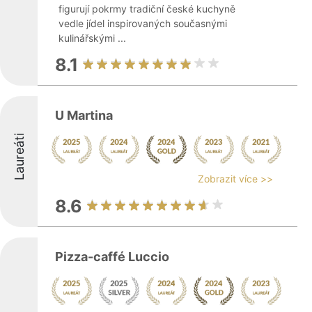
figurují pokrmy tradiční české kuchyně
vedle jídel inspirovaných současnými
kulinářskými ...
8.1
U Martina
Laureáti
Zobrazit více >>
8.6
Pizza-caffé Luccio