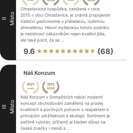
Chrastavická hospůdka, založená v roce
Místo
2015 v obci Chrastavice, je známá propojením
II
tradiční gastronomie s přátelskou, rodinnou
atmosférou. Hlavní myšlenkou tohoto podniku
je nabídnout zákazníkům nejen kvalitní jídla,
ale také pocit, že se ...
9.6
(68)
Náš Konzum
Náš Konzum v Domažlicích nabízí moderní
Místo
koncept obchodování zaměřený na prodej
III
kvalitních a poctivých potravin s respektem k
principům udržitelnosti a ekologii. Sortiment je
pečlivě vybírán, přičemž je kladen důraz na
české značky i menší a ...