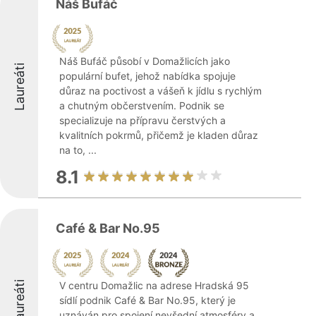
Náš Bufáč
Náš Bufáč působí v Domažlicích jako
Laureáti
populární bufet, jehož nabídka spojuje
důraz na poctivost a vášeň k jídlu s rychlým
a chutným občerstvením. Podnik se
specializuje na přípravu čerstvých a
kvalitních pokrmů, přičemž je kladen důraz
na to, ...
8.1
Café & Bar No.95
Laureáti
V centru Domažlic na adrese Hradská 95
sídlí podnik Café & Bar No.95, který je
uznáván pro spojení nevšední atmosféry a