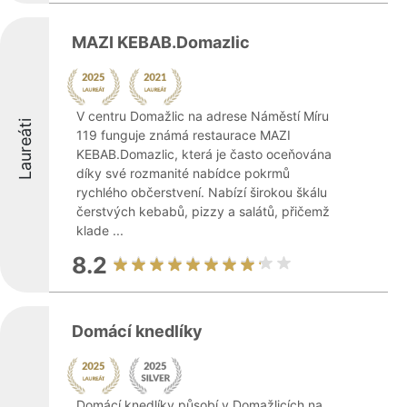
MAZI KEBAB.Domazlic
V centru Domažlic na adrese Náměstí Míru
Laureáti
119 funguje známá restaurace MAZI
KEBAB.Domazlic, která je často oceňována
díky své rozmanité nabídce pokrmů
rychlého občerstvení. Nabízí širokou škálu
čerstvých kebabů, pizzy a salátů, přičemž
klade ...
8.2
Domácí knedlíky
Domácí knedlíky působí v Domažlicích na