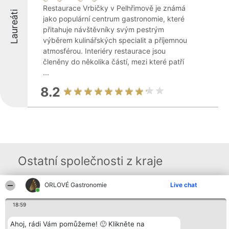
Restaurace Vrbičky v Pelhřimově je známá
Laureáti
jako populární centrum gastronomie, které
přitahuje návštěvníky svým pestrým
výběrem kulinářských specialit a příjemnou
atmosférou. Interiéry restaurace jsou
členěny do několika částí, mezi které patří
...
8.2
Ostatní společnosti z kraje
ORLOVÉ Gastronomie
Live chat
Organizátor hlasování
Plebiscyt
Kontakt
Bright Side Solutions sp. z o.
Vítězové
Kontakt
18:59
o. sp. k.
Seznam všech
ul. Ruska 22
laureátů
Ahoj, rádi Vám pomůžeme! 🙂 Klikněte na
Wrocław 50-079
Zásady