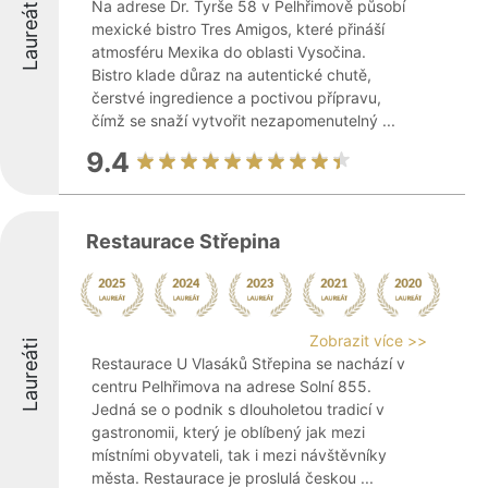
Laureáti
Na adrese Dr. Tyrše 58 v Pelhřimově působí
mexické bistro Tres Amigos, které přináší
atmosféru Mexika do oblasti Vysočina.
Bistro klade důraz na autentické chutě,
čerstvé ingredience a poctivou přípravu,
čímž se snaží vytvořit nezapomenutelný ...
9.4
Restaurace Střepina
Zobrazit více >>
Laureáti
Restaurace U Vlasáků Střepina se nachází v
centru Pelhřimova na adrese Solní 855.
Jedná se o podnik s dlouholetou tradicí v
gastronomii, který je oblíbený jak mezi
místními obyvateli, tak i mezi návštěvníky
města. Restaurace je proslulá českou ...