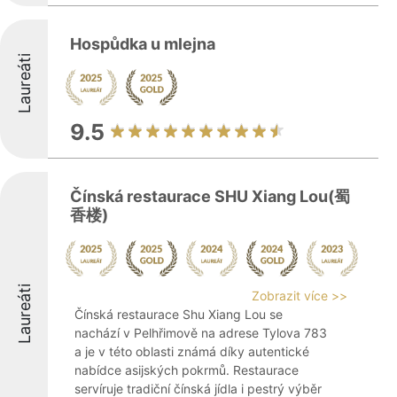
Hospůdka u mlejna
Laureáti
9.5
Čínská restaurace SHU Xiang Lou(蜀
香楼)
Laureáti
Zobrazit více >>
Čínská restaurace Shu Xiang Lou se
nachází v Pelhřimově na adrese Tylova 783
a je v této oblasti známá díky autentické
nabídce asijských pokrmů. Restaurace
servíruje tradiční čínská jídla i pestrý výběr