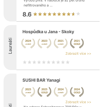
výrobu piva. V nabídce je až pět druhů
nefiltrovaného a ...
8.6
Hospůdka u Jana - Skoky
Laureáti
Zobrazit více >>
SUSHI BAR Yanagi
Zobrazit více >>
Na adrese Schweitzerova 798/99a v