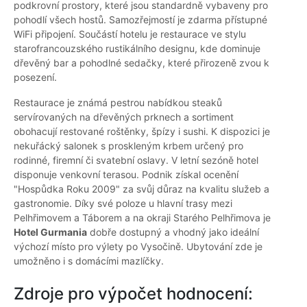
podkrovní prostory, které jsou standardně vybaveny pro
pohodlí všech hostů. Samozřejmostí je zdarma přístupné
WiFi připojení. Součástí hotelu je restaurace ve stylu
starofrancouzského rustikálního designu, kde dominuje
dřevěný bar a pohodlné sedačky, které přirozeně zvou k
posezení.
Restaurace je známá pestrou nabídkou steaků
servírovaných na dřevěných prknech a sortiment
obohacují restované roštěnky, špízy i sushi. K dispozici je
nekuřácký salonek s proskleným krbem určený pro
rodinné, firemní či svatební oslavy. V letní sezóně hotel
disponuje venkovní terasou. Podnik získal ocenění
"Hospůdka Roku 2009" za svůj důraz na kvalitu služeb a
gastronomie. Díky své poloze u hlavní trasy mezi
Pelhřimovem a Táborem a na okraji Starého Pelhřimova je
Hotel Gurmania
dobře dostupný a vhodný jako ideální
výchozí místo pro výlety po Vysočině. Ubytování zde je
umožněno i s domácími mazlíčky.
Zdroje pro výpočet hodnocení: