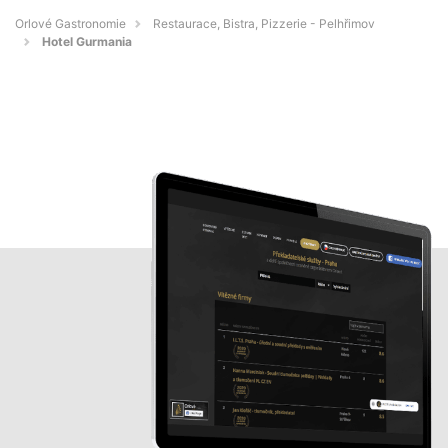
Orlové Gastronomie
Restaurace, Bistra, Pizzerie - Pelhřimov
Hotel Gurmania