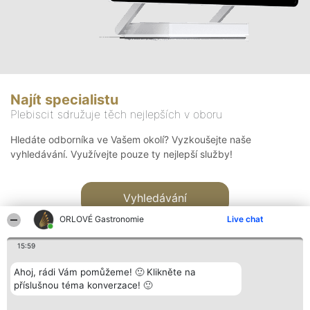
Najít specialistu
Plebiscit sdružuje těch nejlepších v oboru
Hledáte odborníka ve Vašem okolí? Vyzkoušejte naše
vyhledávání. Využívejte pouze ty nejlepší služby!
Vyhledávání
ORLOVÉ Gastronomie
Live chat
15:59
Ahoj, rádi Vám pomůžeme! 🙂 Klikněte na
příslušnou téma konverzace! 🙂
Organizátor hlasování
Plebiscyt
Kontakt
Bright Side Solutions sp. z o.
Vítězové
Kontakt